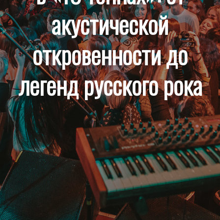
акустической
откровенности до
легенд русского рока