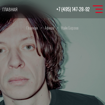
+7 (495) 147-28-92
ГЛАВНАЯ
Главная
>
Афиша
>
Найк Борзов